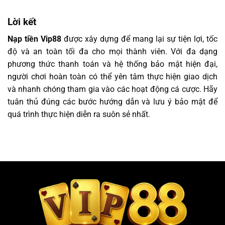
Lời kết
Nạp tiền Vip88
được xây dựng để mang lại sự tiện lợi, tốc
độ và an toàn tối đa cho mọi thành viên. Với đa dạng
phương thức thanh toán và hệ thống bảo mật hiện đại,
người chơi hoàn toàn có thể yên tâm thực hiện giao dịch
và nhanh chóng tham gia vào các hoạt động cá cược. Hãy
tuân thủ đúng các bước hướng dẫn và lưu ý bảo mật để
quá trình thực hiện diễn ra suôn sẻ nhất.