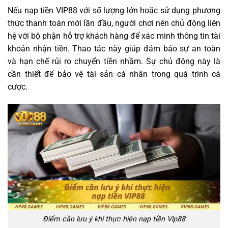
Nếu nạp tiền
VIP88
với số lượng lớn hoặc sử dụng phương
thức thanh toán mới lần đầu, người chơi nên chủ động liên
hệ với bộ phận hỗ trợ khách hàng để xác minh thông tin tài
khoản nhận tiền. Thao tác này giúp đảm bảo sự an toàn
và hạn chế rủi ro chuyển tiền nhầm. Sự chủ động này là
cần thiết để bảo vệ tài sản cá nhân trong quá trình cá
cược.
Điểm cần lưu ý khi thực hiện nạp tiền Vip88