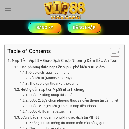
Bỏ
qua
nội
dung
ĐĂNG KÝ
ĐĂNG NHẬP
Table of Contents
Nạp Tiền Vip88 – Giao Dịch Chớp Nhoáng Đảm Bảo An Toàn
Các phương thức nạp tiền Vip88 phổ biến & ưu điểm
Giao dịch qua ngân hàng
Ví điện tử (Momo/ZaloPay)
Thẻ cào điện thoại và thẻ game
Hướng dẫn nạp tiền Vip88 nhanh chóng
Bước 1: Đăng nhập tài khoản
Bước 2: Lựa chọn phương thức và điền thông tin cần thiết
Bước 3: Thực hiện giao dịch nạp tiền Vip88
Bước 4: Hoàn tất & xác nhận
Lưu ý bảo mật quan trọng khi giao dịch tại VIP 88
Không lưu lại thông tin thanh toán của cổng game
Nội dung chuyển khoản