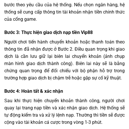
bước theo yêu cầu của hệ thống. Nếu chọn ngân hàng, hệ
thống sẽ cung cấp thông tin tài khoản nhận tiền chính thức
của cổng game.
Bước 3: Thực hiện giao dịch nạp tiền Vip88
Người chơi tiến hành chuyển khoản hoặc thanh toán theo
thông tin đã nhận được ở Bước 2. Điều quan trọng khi giao
dịch là cần lưu giữ lại biên lai chuyển khoản (ảnh chụp
màn hình giao dịch thành công). Biên lai này sẽ là bằng
chứng quan trọng để đối chiếu với bộ phận hỗ trợ trong
trường hợp giao dịch bị chậm trễ hoặc gặp sự cố kỹ thuật.
Bước 4: Hoàn tất & xác nhận
Sau khi thực hiện chuyển khoản thành công, người chơi
quay lại trang nạp tiền
và xác nhận giao dịch. Hệ thống sẽ
tự động kiểm tra và xử lý lệnh nạp. Thường thì tiền sẽ được
cộng vào tài khoản cá cược trong vòng 1-3 phút.