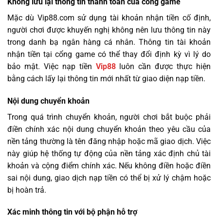
Không lưu lại thông tin thanh toán của cổng game
Mặc dù Vip88.com sử dụng tài khoản nhận tiền cố định,
người chơi được khuyến nghị không nên lưu thông tin này
trong danh bạ ngân hàng cá nhân. Thông tin tài khoản
nhận tiền tại cổng game có thể thay đổi định kỳ vì lý do
bảo mật. Việc nạp tiền
Vip88
luôn cần được thực hiện
bằng cách lấy lại thông tin mới nhất từ giao diện nạp tiền.
Nội dung chuyển khoản
Trong quá trình chuyển khoản, người chơi bắt buộc phải
điền chính xác nội dung chuyển khoản theo yêu cầu của
nền tảng thường là tên đăng nhập hoặc mã giao dịch. Việc
này giúp hệ thống tự động của nền tảng xác định chủ tài
khoản và cộng điểm chính xác. Nếu không điền hoặc điền
sai nội dung, giao dịch nạp tiền có thể bị xử lý chậm hoặc
bị hoàn trả.
Xác minh thông tin với bộ phận hỗ trợ