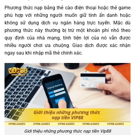
Phương thức nạp bằng thẻ cào điện thoại hoặc thẻ game
phù hợp với những người muốn giữ tính ẩn danh hoặc
không sử dụng dịch vụ ngân hàng trực tuyến. Mặc dù
phương thức này thường bị trừ một khoản phí nhỏ theo
quy định của nhà mạng, tính tiện lợi của nó vẫn được
nhiều người chơi ưa chuộng. Giao dịch được xác nhận
ngay sau khi nhập mã thẻ chính xác.
Giới thiệu những phương thức nạp tiền Vip88