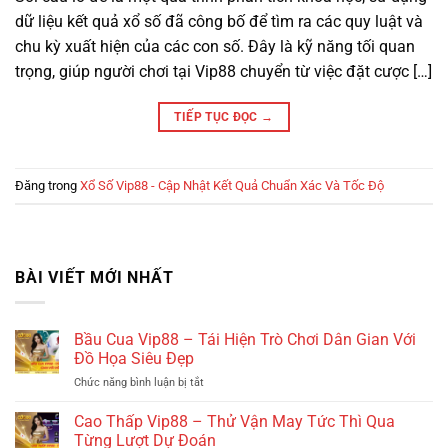
dữ liệu kết quả xổ số đã công bố để tìm ra các quy luật và
chu kỳ xuất hiện của các con số. Đây là kỹ năng tối quan
trọng, giúp người chơi tại Vip88 chuyển từ việc đặt cược […]
TIẾP TỤC ĐỌC
→
Đăng trong
Xổ Số Vip88 - Cập Nhật Kết Quả Chuẩn Xác Và Tốc Độ
BÀI VIẾT MỚI NHẤT
Bầu Cua Vip88 – Tái Hiện Trò Chơi Dân Gian Với
Đồ Họa Siêu Đẹp
Chức năng bình luận bị tắt
ở
Bầu
Cua
Cao Thấp Vip88 – Thử Vận May Tức Thì Qua
Vip88
Từng Lượt Dự Đoán