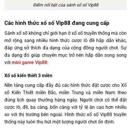
Điểm nổi bật của sảnh xổ số Vip88
Các hình thức xổ số Vip88 đang cung cấp
Sảnh xổ số không chỉ giới hạn ở xổ số truyền thống mà còn
mở rộng sang nhiều hình thức cược lô đề hấp dẫn khác,
đáp ứng sở thích đa dạng của cộng đồng người chơi. Sự
đa dạng đó giúp chuyên mục trở nên hấp dẫn song song
với
mini game Vip88
:
Xổ số kiến thiết 3 miền
Nền tảng cung cấp đầy đủ các hình thức đặt cược cho Xổ
số Kiến Thiết miền Bắc, miền Trung và miền Nam theo
đúng lịch quay thưởng hàng ngày. Người chơi có thể đặt
cược lô, đề, ba càng, bốn càng với tỷ lệ ăn cao hơn nhiều
so với thị trường bên ngoài. Hình thức xổ số Vip88 truyền
thống này luôn thu hút một lượng người chơi ổn định.