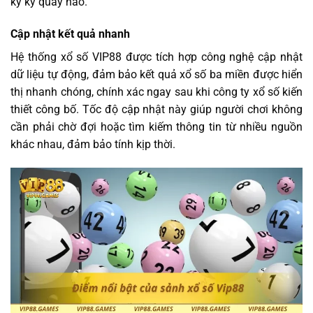
kỳ kỳ quay nào.
Cập nhật kết quả nhanh
Hệ thống xổ số
VIP88
được tích hợp công nghệ cập nhật
dữ liệu tự động, đảm bảo kết quả xổ số ba miền được hiển
thị nhanh chóng, chính xác ngay sau khi công ty xổ số kiến
thiết công bố. Tốc độ cập nhật này giúp người chơi không
cần phải chờ đợi hoặc tìm kiếm thông tin từ nhiều nguồn
khác nhau, đảm bảo tính kịp thời.