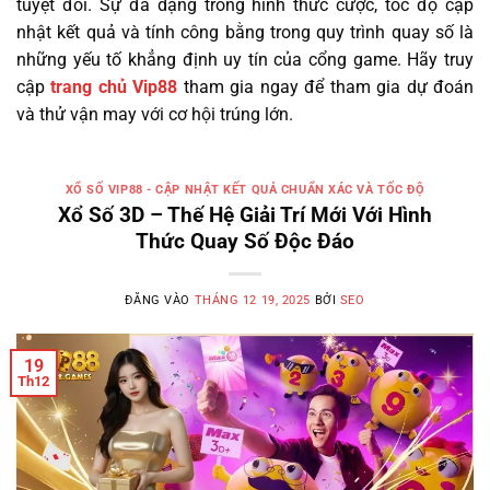
tuyệt đối. Sự đa dạng trong hình thức cược, tốc độ cập
nhật kết quả và tính công bằng trong quy trình quay số là
những yếu tố khẳng định uy tín của cổng game. Hãy truy
cập
trang chủ Vip
88
tham gia ngay để tham gia dự đoán
và thử vận may với cơ hội trúng lớn.
XỔ SỐ VIP88 - CẬP NHẬT KẾT QUẢ CHUẨN XÁC VÀ TỐC ĐỘ
Xổ Số 3D – Thế Hệ Giải Trí Mới Với Hình
Thức Quay Số Độc Đáo
ĐĂNG VÀO
THÁNG 12 19, 2025
BỞI
SEO
19
Th12