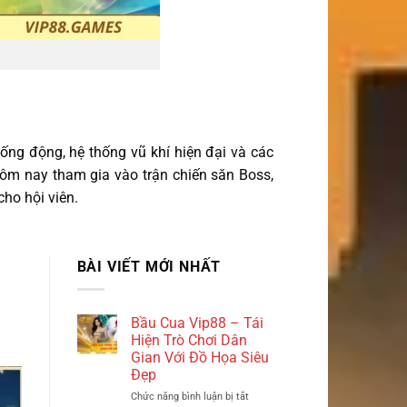
sống động, hệ thống vũ khí hiện đại và các
m nay tham gia vào trận chiến săn Boss,
cho hội viên.
BÀI VIẾT MỚI NHẤT
Bầu Cua Vip88 – Tái
Hiện Trò Chơi Dân
Gian Với Đồ Họa Siêu
Đẹp
Chức năng bình luận bị tắt
ở