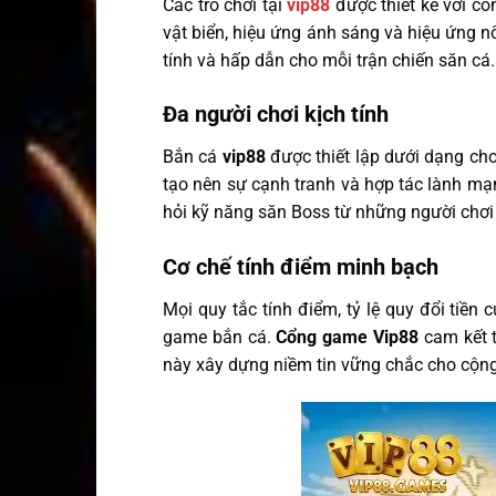
Các trò chơi tại
vip88
được thiết kế với cô
vật biển, hiệu ứng ánh sáng và hiệu ứng 
tính và hấp dẫn cho mỗi trận chiến săn cá.
Đa người chơi kịch tính
Bắn cá
vip88
được thiết lập dưới dạng ch
tạo nên sự cạnh tranh và hợp tác lành mạ
hỏi kỹ năng săn Boss từ những người chơi
Cơ chế tính điểm minh bạch
Mọi quy tắc tính điểm, tỷ lệ quy đổi tiền
game bắn cá.
Cổng game Vip88
cam kết t
này xây dựng niềm tin vững chắc cho cộng