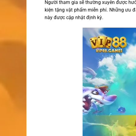
Người tham gia sẽ
thường xuyên được hưởn
kiện tặng vật phẩm miễn phí. Những ưu đã
này được cập nhật định kỳ.