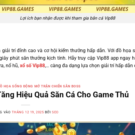
Lợi ích bạn nhận được khi tham gia bắn cá Vip88
 giải trí đỉnh cao và cơ hội kiếm thưởng hấp dẫn. Với đồ họa 
giây phút săn thưởng kịch tính. Hãy truy cập
Vip88 app
ngay hô
ra, nổ hũ,
xổ số Vip88
,… càng đa dạng lựa chọn giải trí hấp dẫn 
 ĐỒ HỌA SỐNG ĐỘNG MỞ TRẬN CHIẾN SĂN BOSS
 Tăng Hiệu Quả Săn Cá Cho Game Thủ
G VÀO
THÁNG 12 19, 2025
BỞI
SEO