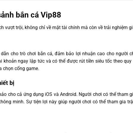
 sảnh bắn cá Vip88
 vượt trội, không chỉ về mặt tài chính mà còn về trải nghiệm giải
dẫn cho trò chơi bắn cá, đảm bảo lợi nhuận cao cho người c
ài khoản ngay lập tức và có thể được rút tiền siêu tốc theo qu
lựa chọn cổng game.
iết bị
ảo cho cả ứng dụng iOS và Android. Người chơi có thể tham gi
hông minh. Sự tiện lợi này giúp người chơi có thể tham gia tr