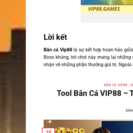
Lời kết
Bắn cá Vip88
là sự kết hợp hoàn hảo giữa
Boss khủng, trò chơi này mang lại những 
nhận về những phần thưởng giá trị. Ngoài 
BẮN CÁ VIP88 -
Tool Bắn Cá VIP88 –
ĐĂN
19