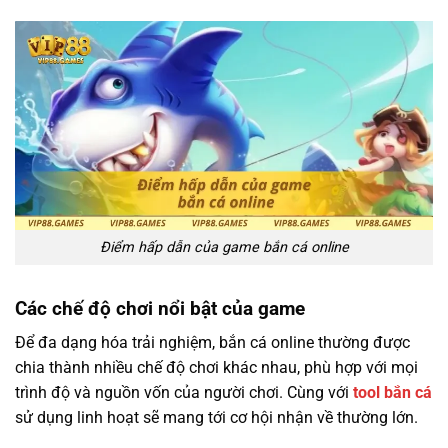
Điểm hấp dẫn của game bắn cá online
Các chế độ chơi nổi bật của game
Để đa dạng hóa trải nghiệm, bắn cá online thường được
chia thành nhiều chế độ chơi khác nhau, phù hợp với mọi
trình độ và nguồn vốn của người chơi. Cùng với
tool bắn cá
sử dụng linh hoạt sẽ mang tới cơ hội nhận về thường lớn.