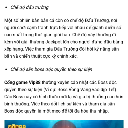
Chế độ đấu trường
Một số phiên bản
bắn cá
còn có chế độ Đấu Trường, nơi
người chơi cạnh tranh trực tiếp với nhau để giành điểm số
cao nhất trong thời gian giới hạn. Chế độ này thường đi
kèm với giải thưởng Jackpot lớn cho người đứng đầu bảng
xếp hạng. Việc tham gia Đấu Trường đòi hỏi kỹ năng săn
bắn và chiến thuật cực kỳ chính xác.
Chế độ săn boss độc quyền theo sự kiện
Cổng game Vip88
thường xuyên cập nhật các Boss độc
quyền theo sự kiện (Ví dụ: Boss Rồng Vàng vào dịp Tết).
Các Boss này có hình thức mới lạ và giá trị thưởng cao hơn
bình thường. Việc theo dõi lịch sự kiện và tham gia săn
Boss độc quyền là một mẹo để tối đa hóa thu nhập.