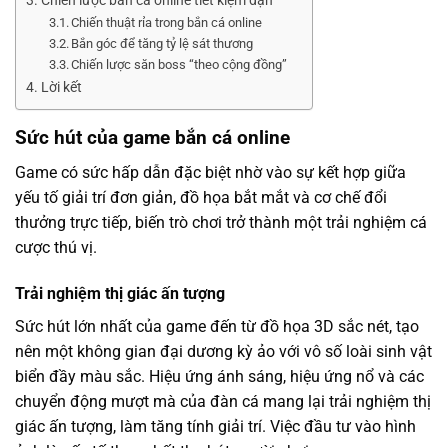
Chiến lược bắn cá online tiết kiệm đạn
Chiến thuật rỉa trong bắn cá online
Bắn góc để tăng tỷ lệ sát thương
Chiến lược săn boss “theo cộng đồng”
Lời kết
Sức hút của game bắn cá online
Game có sức hấp dẫn đặc biệt nhờ vào sự kết hợp giữa
yếu tố giải trí đơn giản, đồ họa bắt mắt và cơ chế đổi
thưởng trực tiếp, biến trò chơi trở thành một trải nghiệm cá
cược thú vị.
Trải nghiệm thị giác ấn tượng
Sức hút lớn nhất của game đến từ đồ họa 3D sắc nét, tạo
nên một không gian đại dương kỳ ảo với vô số loài sinh vật
biển đầy màu sắc. Hiệu ứng ánh sáng, hiệu ứng nổ và các
chuyển động mượt mà của đàn cá mang lại trải nghiệm thị
giác ấn tượng, làm tăng tính giải trí. Việc đầu tư vào hình