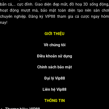
bắn cá,... cực đỉnh. Giao diện đẹp mắt, đồ hoạ 3D sống động,
hoạt động mượt mà, bảo mật toàn diện tạo nên sân chơi
chuyên nghiệp. Đăng ký VIP88 tham gia cá cược ngay hôm
nay!
GIỚI THIỆU
Về chúng tôi
Điều khoản sử dụng
Chính sách bảo mật
Đại lý Vip88
Liên hệ Vip88
THÔNG TIN