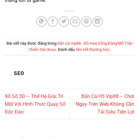
thắng lớn từ game.
Bài viết này được đăng trong
Bắn Cá Vip88 - Đồ Họa Sống Động Mở Trận
Chiến Săn Boss
. Đánh dấu
liên kết thường trực
.
SEO
Xổ Số 3D – Thế Hệ Giải Trí
Bắn Cá H5 Vip88 – Chơi
Mới Với Hình Thức Quay Số
Ngay Trên Web Không Cần
Độc Đáo
Tải Siêu Tiện Lợi