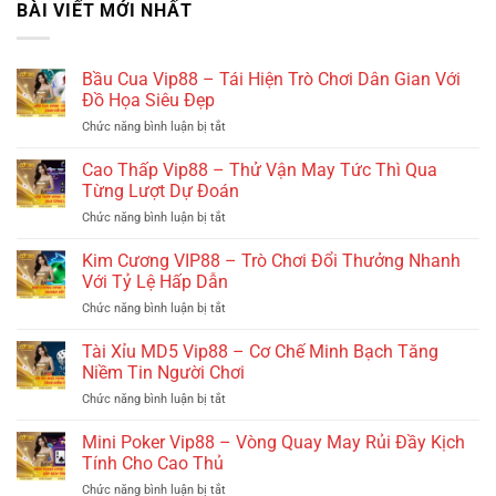
BÀI VIẾT MỚI NHẤT
Bầu Cua Vip88 – Tái Hiện Trò Chơi Dân Gian Với
Đồ Họa Siêu Đẹp
Chức năng bình luận bị tắt
ở
Bầu
Cua
Cao Thấp Vip88 – Thử Vận May Tức Thì Qua
Vip88
Từng Lượt Dự Đoán
–
Chức năng bình luận bị tắt
ở
Tái
Cao
Hiện
Thấp
Kim Cương VIP88 – Trò Chơi Đổi Thưởng Nhanh
Trò
Vip88
Chơi
Với Tỷ Lệ Hấp Dẫn
–
Dân
Chức năng bình luận bị tắt
ở
Thử
Gian
Kim
Vận
Với
Cương
Tài Xỉu MD5 Vip88 – Cơ Chế Minh Bạch Tăng
May
Đồ
VIP88
Tức
Niềm Tin Người Chơi
Họa
–
Thì
Siêu
Chức năng bình luận bị tắt
ở
Trò
Qua
Đẹp
Tài
Chơi
Từng
Xỉu
Mini Poker Vip88 – Vòng Quay May Rủi Đầy Kịch
Đổi
Lượt
MD5
Thưởng
Tính Cho Cao Thủ
Dự
Vip88
Nhanh
Đoán
Chức năng bình luận bị tắt
ở
–