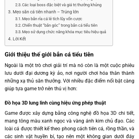
Các loại boss đặc biệt và giá trị thưởng khủng
Mẹo săn cá tiên nhanh – Trúng lớn
Mẹo bắn rỉa cá lẻ tích lũy vốn cược
Chiến thuật “bắn góc” trong bắn cá tiểu tiên
Mẹo sử dụng chức năng khóa mục tiêu hiệu quả
Lời Kết
Giới thiệu thế giới bắn cá tiểu tiên
Ngoài là một trò chơi giải trí mà nó còn là một cuộc phiêu
lưu dưới đại dương kỳ ảo, nơi người chơi hóa thân thành
những xạ thủ săn thưởng. Với nhiều đặc điểm nổi bật càng
giúp tựa game trở nên thú vị hơn:
Đồ họa 3D lung linh cùng hiệu ứng phép thuật
Game được xây dựng bằng công nghệ đồ họa 3D chi tiết,
mang tông màu xanh ngọc và vàng ánh kim chủ đạo. Các
loài cá được thiết kế theo phong cách tiên cá, rồng thần, và
các sinh vật huyền bí, tạo nên một không gian dưới đáy