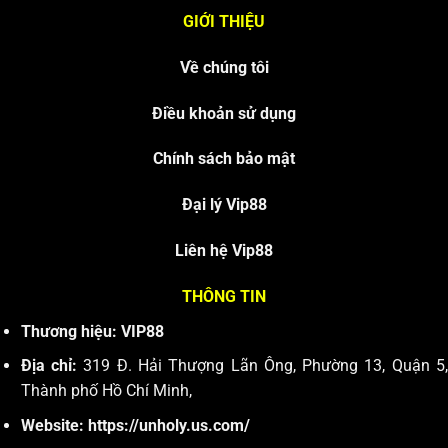
GIỚI THIỆU
Về chúng tôi
Điều khoản sử dụng
Chính sách bảo mật
Đại lý Vip88
Liên hệ Vip88
THÔNG TIN
Thương hiệu: VIP88
Địa chỉ:
319 Đ. Hải Thượng Lãn Ông, Phường 13, Quận 5
Thành phố Hồ Chí Minh,
Website:
https://unholy.us.com/