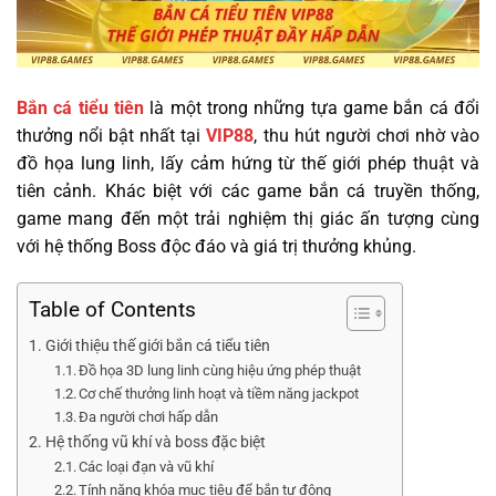
Bắn cá tiểu tiên
là một trong những tựa game bắn cá đổi
thưởng nổi bật nhất tại
VIP88
, thu hút người chơi nhờ vào
đồ họa lung linh, lấy cảm hứng từ thế giới phép thuật và
tiên cảnh. Khác biệt với các game bắn cá truyền thống,
game mang đến một trải nghiệm thị giác ấn tượng cùng
với hệ thống Boss độc đáo và giá trị thưởng khủng.
Table of Contents
Giới thiệu thế giới bắn cá tiểu tiên
Đồ họa 3D lung linh cùng hiệu ứng phép thuật
Cơ chế thưởng linh hoạt và tiềm năng jackpot
Đa người chơi hấp dẫn
Hệ thống vũ khí và boss đặc biệt
Các loại đạn và vũ khí
Tính năng khóa mục tiêu để bắn tự động