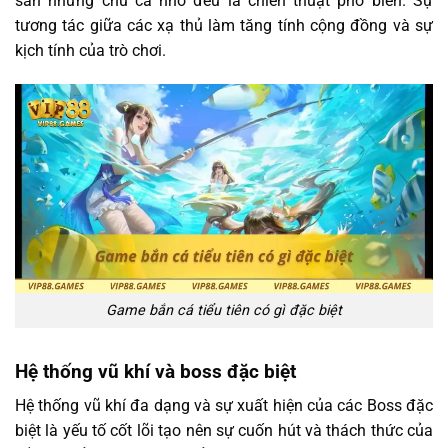
săn những chú cá nhỏ đều là chiến thuật phổ biến. Sự
tương tác giữa các xạ thủ làm tăng tính cộng đồng và sự
kịch tính của trò chơi.
Game bắn cá tiểu tiên có gì đặc biệt
Hệ thống vũ khí và boss đặc biệt
Hệ thống vũ khí đa dạng và sự xuất hiện của các Boss đặc
biệt là yếu tố cốt lõi tạo nên sự cuốn hút và thách thức của