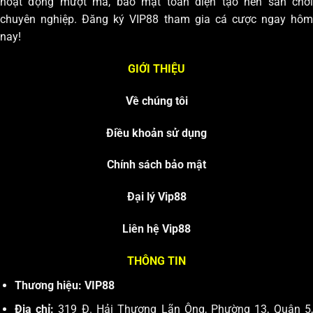
hoạt động mượt mà, bảo mật toàn diện tạo nên sân chơi
chuyên nghiệp. Đăng ký VIP88 tham gia cá cược ngay hôm
nay!
GIỚI THIỆU
Về chúng tôi
Điều khoản sử dụng
Chính sách bảo mật
Đại lý Vip88
Liên hệ Vip88
THÔNG TIN
Thương hiệu: VIP88
Địa chỉ:
319 Đ. Hải Thượng Lãn Ông, Phường 13, Quận 5