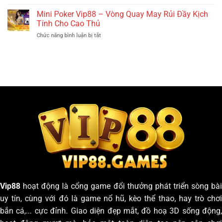
Tài
Chơi
Từng
Xỉu
Mini Poker Vip88 – Vòng Quay May Rủi Đầy Kịch
Đổi
Lượt
MD5
Thưởng
Tính Cho Cao Thủ
Dự
Vip88
Nhanh
Đoán
Chức năng bình luận bị tắt
ở
–
Với
Mini
Cơ
Tỷ
Poker
Chế
Lệ
Vip88
Minh
Hấp
–
Bạch
Dẫn
Vòng
Tăng
Quay
Niềm
May
Tin
Rủi
Người
Đầy
Chơi
Kịch
Tính
Cho
Cao
Thủ
Vip88
hoạt động là cổng game đổi thưởng phát triển sòng bài
uy tín, cùng với đó là game nổ hũ, kèo thể thao, hay trò chơi
bắn cá,... cực đỉnh. Giao diện đẹp mắt, đồ hoạ 3D sống động,