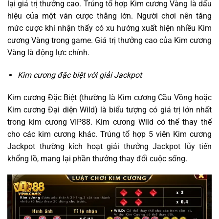
lại giá trị thưởng cao. Trúng tổ hợp Kim cương Vàng là dấu
hiệu của một ván cược thắng lớn. Người chơi nên tăng
mức cược khi nhận thấy có xu hướng xuất hiện nhiều Kim
cương Vàng trong game. Giá trị thưởng cao của Kim cương
Vàng là động lực chính.
Kim cương đặc biệt với giải Jackpot
Kim cương Đặc Biệt (thường là Kim cương Cầu Vồng hoặc
Kim cương Đại diện Wild) là biểu tượng có giá trị lớn nhất
trong kim cương VIP88. Kim cương Wild có thể thay thế
cho các kim cương khác. Trúng tổ hợp 5 viên Kim cương
Jackpot thường kích hoạt giải thưởng Jackpot lũy tiến
khổng lồ, mang lại phần thưởng thay đổi cuộc sống.