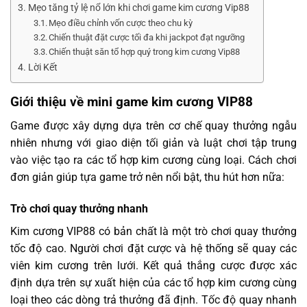
Mẹo tăng tỷ lệ nổ lớn khi chơi game kim cương Vip88
Mẹo điều chỉnh vốn cược theo chu kỳ
Chiến thuật đặt cược tối đa khi jackpot đạt ngưỡng
Chiến thuật săn tổ hợp quý trong kim cương Vip88
Lời Kết
Giới thiệu về mini game kim cương VIP88
Game được xây dựng dựa trên cơ chế quay thưởng ngẫu
nhiên nhưng với giao diện tối giản và luật chơi tập trung
vào việc tạo ra các tổ hợp kim cương cùng loại. Cách chơi
đơn giản giúp tựa game trở nên nổi bật, thu hút hơn nữa:
Trò chơi quay thưởng nhanh
Kim cương VIP88 có bản chất là một trò chơi quay thưởng
tốc độ cao. Người chơi đặt cược và hệ thống sẽ quay các
viên kim cương trên lưới. Kết quả thắng cược được xác
định dựa trên sự xuất hiện của các tổ hợp kim cương cùng
loại theo các dòng trả thưởng đã định. Tốc độ quay nhanh