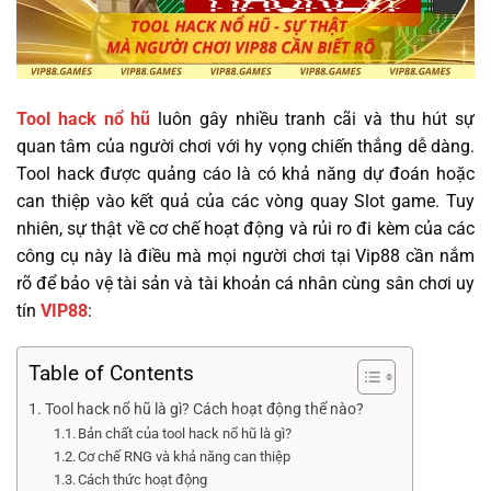
Tool hack nổ hũ
luôn gây nhiều tranh cãi và thu hút sự
quan tâm của người chơi với hy vọng chiến thắng dễ dàng.
Tool hack được quảng cáo là có khả năng dự đoán hoặc
can thiệp vào kết quả của các vòng quay Slot game. Tuy
nhiên, sự thật về cơ chế hoạt động và rủi ro đi kèm của các
công cụ này là điều mà mọi người chơi tại Vip88 cần nắm
rõ để bảo vệ tài sản và tài khoản cá nhân cùng sân chơi uy
tín
VIP88
:
Table of Contents
Tool hack nổ hũ là gì? Cách hoạt động thế nào?
Bản chất của tool hack nổ hũ là gì?
Cơ chế RNG và khả năng can thiệp
Cách thức hoạt động