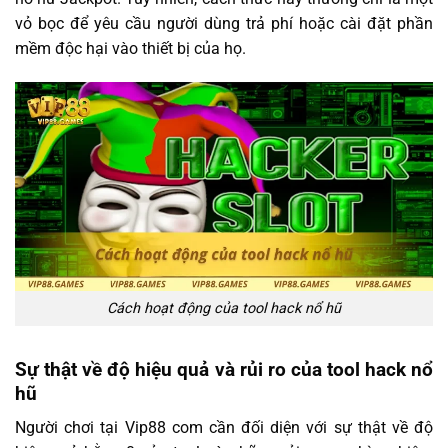
vỏ bọc để yêu cầu người dùng trả phí hoặc cài đặt phần
mềm độc hại vào thiết bị của họ.
Cách hoạt động của tool hack nổ hũ
Sự thật về độ hiệu quả và rủi ro của tool hack nổ
hũ
Người chơi tại
Vip88 com
cần đối diện với sự thật về độ