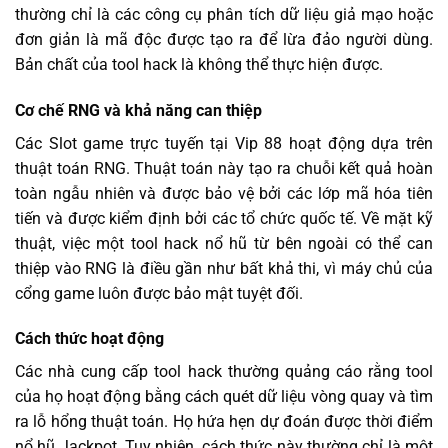
thường chỉ là các công cụ phân tích dữ liệu giả mạo hoặc
đơn giản là mã độc được tạo ra để lừa đảo người dùng.
Bản chất của tool hack là không thể thực hiện được.
Cơ chế RNG và khả năng can thiệp
Các Slot game trực tuyến tại
Vip 88
hoạt động dựa trên
thuật toán RNG. Thuật toán này tạo ra chuỗi kết quả hoàn
toàn ngẫu nhiên và được bảo vệ bởi các lớp mã hóa tiên
tiến và được kiểm định bởi các tổ chức quốc tế. Về mặt kỹ
thuật, việc một tool hack nổ hũ từ bên ngoài có thể can
thiệp vào RNG là điều gần như bất khả thi, vì máy chủ của
cổng game luôn được bảo mật tuyệt đối.
Cách thức hoạt động
Các nhà cung cấp tool hack thường quảng cáo rằng tool
của họ hoạt động bằng cách quét dữ liệu vòng quay và tìm
ra lỗ hổng thuật toán. Họ hứa hẹn dự đoán được thời điểm
nổ hũ Jackpot. Tuy nhiên, cách thức này thường chỉ là một