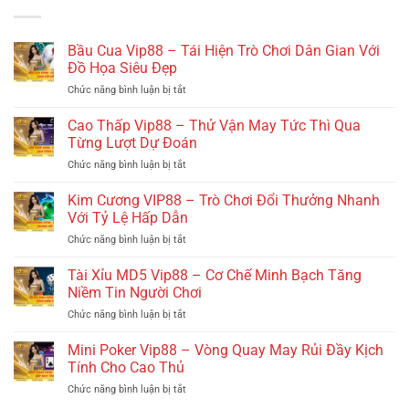
Bầu Cua Vip88 – Tái Hiện Trò Chơi Dân Gian Với
Đồ Họa Siêu Đẹp
Chức năng bình luận bị tắt
ở
Bầu
Cua
Cao Thấp Vip88 – Thử Vận May Tức Thì Qua
Vip88
Từng Lượt Dự Đoán
–
Chức năng bình luận bị tắt
ở
Tái
Cao
Hiện
Thấp
Kim Cương VIP88 – Trò Chơi Đổi Thưởng Nhanh
Trò
Vip88
Chơi
Với Tỷ Lệ Hấp Dẫn
–
Dân
Chức năng bình luận bị tắt
ở
Thử
Gian
Kim
Vận
Với
Cương
Tài Xỉu MD5 Vip88 – Cơ Chế Minh Bạch Tăng
May
Đồ
VIP88
Tức
Niềm Tin Người Chơi
Họa
–
Thì
Siêu
Chức năng bình luận bị tắt
ở
Trò
Qua
Đẹp
Tài
Chơi
Từng
Xỉu
Mini Poker Vip88 – Vòng Quay May Rủi Đầy Kịch
Đổi
Lượt
MD5
Thưởng
Tính Cho Cao Thủ
Dự
Vip88
Nhanh
Đoán
Chức năng bình luận bị tắt
ở
–
Với
Mini
Cơ